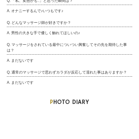
Q. 「私、変態かも..」と思った瞬間は？
A. オナニーするんで♪いつもです♪
Q. どんなマッサージ師が好きですか？
A. 男性の大きな手で優しく触れてほしいの♪
Q. マッサージをされている最中についつい興奮してその先を期待した事
は？
A. まだないです
Q. 通常のマッサージで思わずカラダが反応して濡れた事はありますか？
A. まだないです
P
HOTO DIARY