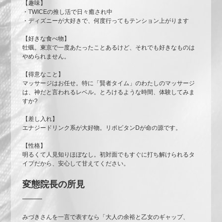
【趣味】
・TWICEの推し活で日々癒され中
・ディズニーが大好きで、何度行ってもテンション上がります
【好きな食べ物】
牡蠣。東京で一度あたったことあるけど、それでも好きなものは
やめられません。
【得意なこと】
マッサージはお任せ。特に「賢者タイム」のわたしのマッサージ
は、神だと言われるレベル。とろけるような時間、体験してみま
すか?
【差し入れ】
エナジードリンク系が大好物。リポビタンDが命の源です。
【性格】
明るくて人見知りほぼなし。初対面でもすぐに打ち解けられるタ
イプだから、安心して甘えてください。
変態院長の所見
みづきさんを一言で表すなら「大人の余裕と乙女のギャップ、