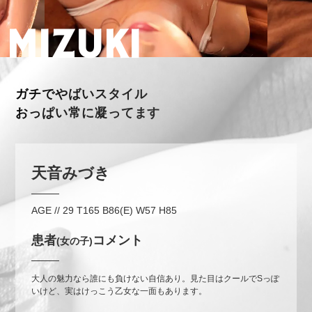
MIZUKI
ガチでやばいスタイル
おっぱい常に凝ってます
天音みづき
AGE // 29
T165 B86(E) W57 H85
患者
コメント
(女の子)
大人の魅力なら誰にも負けない自信あり。見た目はクールでSっぽ
いけど、実はけっこう乙女な一面もあります。