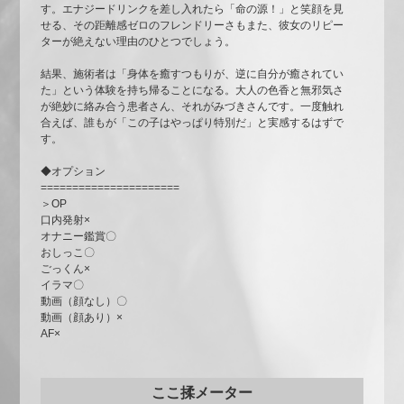
す。エナジードリンクを差し入れたら「命の源！」と笑顔を見
せる、その距離感ゼロのフレンドリーさもまた、彼女のリピー
ターが絶えない理由のひとつでしょう。
結果、施術者は「身体を癒すつもりが、逆に自分が癒されてい
た」という体験を持ち帰ることになる。大人の色香と無邪気さ
が絶妙に絡み合う患者さん、それがみづきさんです。一度触れ
合えば、誰もが「この子はやっぱり特別だ」と実感するはずで
す。
◆オプション
======================
＞OP
口内発射×
オナニー鑑賞〇
おしっこ〇
ごっくん×
イラマ〇
動画（顔なし）〇
動画（顔あり）×
AF×
ここ揉メーター