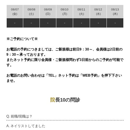
08/07
08/08
08/09
08/10
08/11
08/12
08/13
(金)
(土)
(日)
(月)
(火)
(水)
(木)
-
-
-
-
-
-
-
※ご予約について※
お電話の予約につきましては、ご新規様は前日9：30～、会員様は2日前の
9：30～承っております。
またネット予約に限り会員様・ご新規様問わず3日前からのご予約が可能で
す。
お電話のお問い合わせは「TEL」ネット予約は「WEB予約」を押下下さい
ませ。
院
長10の問診
Q. 前職/現職は？
A. ネイリストしてました