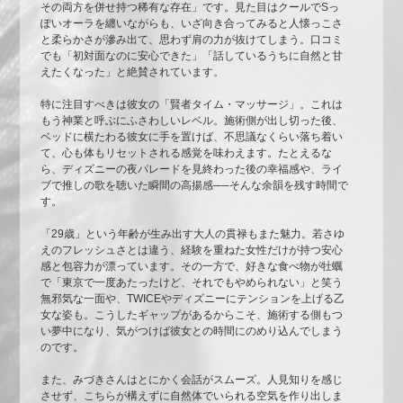
その両方を併せ持つ稀有な存在」です。見た目はクールでSっ
ぽいオーラを纏いながらも、いざ向き合ってみると人懐っこさ
と柔らかさが滲み出て、思わず肩の力が抜けてしまう。口コミ
でも「初対面なのに安心できた」「話しているうちに自然と甘
えたくなった」と絶賛されています。
特に注目すべきは彼女の「賢者タイム・マッサージ」。これは
もう神業と呼ぶにふさわしいレベル。施術側が出し切った後、
ベッドに横たわる彼女に手を置けば、不思議なくらい落ち着い
て、心も体もリセットされる感覚を味わえます。たとえるな
ら、ディズニーの夜パレードを見終わった後の幸福感や、ライ
ブで推しの歌を聴いた瞬間の高揚感──そんな余韻を残す時間で
す。
「29歳」という年齢が生み出す大人の貫禄もまた魅力。若さゆ
えのフレッシュさとは違う、経験を重ねた女性だけが持つ安心
感と包容力が漂っています。その一方で、好きな食べ物が牡蠣
で「東京で一度あたったけど、それでもやめられない」と笑う
無邪気な一面や、TWICEやディズニーにテンションを上げる乙
女な姿も。こうしたギャップがあるからこそ、施術する側もつ
い夢中になり、気がつけば彼女との時間にのめり込んでしまう
のです。
また、みづきさんはとにかく会話がスムーズ。人見知りを感じ
させず、こちらが構えずに自然体でいられる空気を作り出しま