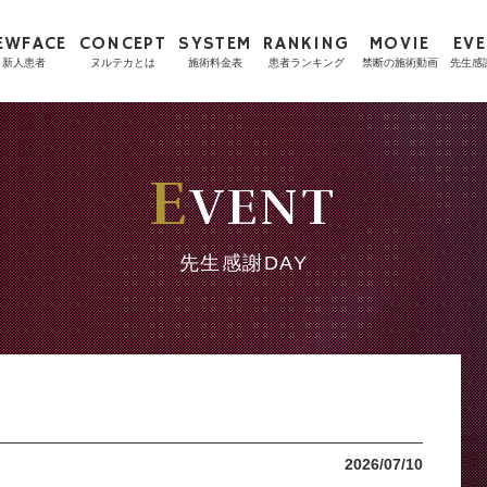
EWFACE
CONCEPT
SYSTEM
RANKING
MOVIE
EV
新人患者
ヌルテカとは
施術料金表
患者ランキング
禁断の施術動画
先生感
E
VENT
先生感謝DAY
2026/07/10