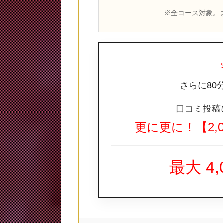
※全コース対象。
さらに80
口コミ投稿
更に更に！【2,
最大 4