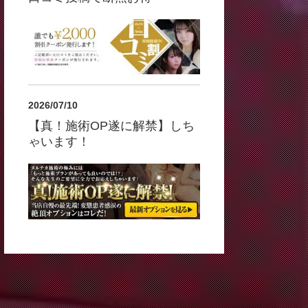
2026/07/10
【真！施術OP遂に解禁】しち
ゃいます！