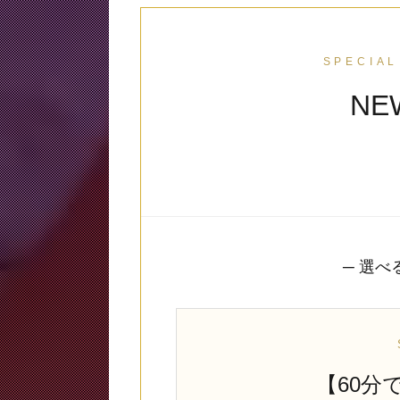
SPECIAL
NE
─ 選べ
【60分で